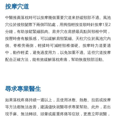
按摩穴道
中醫推薦落枕時可以按摩幾個重要穴道來舒緩頸部不適。風池
穴位於後頸髮際下兩側凹陷處，用拇指輕按並順時針按摩1至2
分鐘，有助放鬆緊繃肌肉。肩井穴在肩膀最高點與頸根中間，
按壓時會有酸脹感，可以緩解肩頸緊繃。天柱穴位於風池穴內
側、脊椎旁兩側，輕揉時可減輕頸椎僵硬。按摩時力道要適
中，動作輕柔，避免過度用力，以免加重不適。這些穴道按摩
配合正確方法，能有效緩解落枕疼痛，幫助恢復頸部活動。
尋求專業醫生
如果落枕疼痛持續一週以上，且使用冰敷、熱敷、拉筋或按摩
等方法都無法改善，建議儘快就醫尋求專業幫助。此外，若出
現手麻、無法轉頭、頭暈或嚴重疼痛等症狀，更應立即就醫，