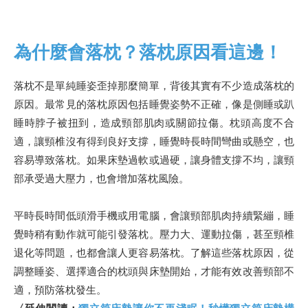
為什麼會落枕？落枕原因看這邊！
落枕不是單純睡姿歪掉那麼簡單，背後其實有不少造成落枕的
原因。最常見的落枕原因包括睡覺姿勢不正確，像是側睡或趴
睡時脖子被扭到，造成頸部肌肉或關節拉傷。枕頭高度不合
適，讓頸椎沒有得到良好支撐，睡覺時長時間彎曲或懸空，也
容易導致落枕。如果床墊過軟或過硬，讓身體支撐不均，讓頸
部承受過大壓力，也會增加落枕風險。
平時長時間低頭滑手機或用電腦，會讓頸部肌肉持續緊繃，睡
覺時稍有動作就可能引發落枕。壓力大、運動拉傷，甚至頸椎
退化等問題，也都會讓人更容易落枕。了解這些落枕原因，從
調整睡姿、選擇適合的枕頭與床墊開始，才能有效改善頸部不
適，預防落枕發生。
〈延伸閱讀：
獨立筒床墊讓你不再淺眠！秒懂獨立筒床墊構