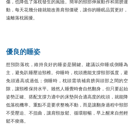
傷，也降低了落枕發生的風險。簡單的頸部伸展動作和肩膀運
動，每天花幾分鐘就能改善肩頸僵硬，讓你的睡眠品質更好，
遠離落枕困擾。
優良的睡姿
想預防落枕，維持良好的睡姿是關鍵。建議以仰睡或側睡為
主，避免趴睡壓迫頸椎。仰睡時，枕頭應能支撐頸部弧度，避
免頭過高或過低；側睡時，枕頭需填補肩膀與頭部之間的空
隙，讓頸椎保持水平。雖然人睡覺時會自然翻身，但只要起始
姿勢正確、搭配支撐力適中的床墊與合適高度的枕頭，就能降
低落枕機率。重點不是要求整晚不動，而是讓翻身過程中頸部
不受壓迫、不扭曲，讓肩頸放鬆、循環順暢，早上醒來自然輕
鬆不痠痛。