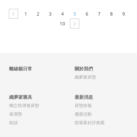
1
2
3
4
5
6
7
8
9
10
離線貓日常
關於我們
織夢家床墊
織夢家寢具
最新消息
獨立筒彈簧床墊
床墊快報
保潔墊
優惠活動
枕頭
部落客好評推薦