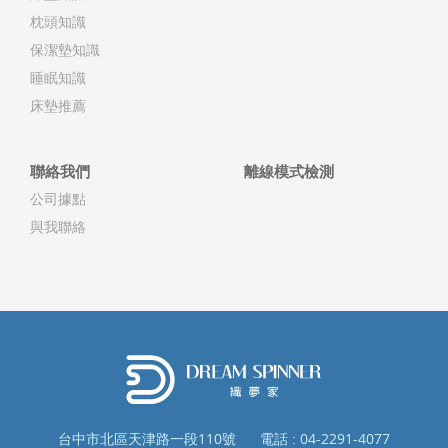
枕頭知識
保潔墊知識
睡眠知識
床墊推薦
聯絡我們
離線模式檢測
公司據點
與我聯絡
台中市北區天津路一段110號
電話 :
04-2291-4077