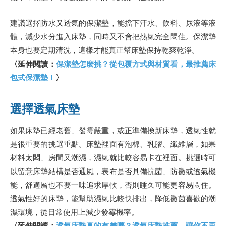
建議選擇防水又透氣的保潔墊，能擋下汗水、飲料、尿液等液
體，減少水分進入床墊，同時又不會把熱氣完全悶住。保潔墊
本身也要定期清洗，這樣才能真正幫床墊保持乾爽乾淨。
〈延伸閱讀：
保潔墊怎麼挑？從包覆方式與材質看，最推薦床
包式保潔墊！
〉
選擇透氣床墊
如果床墊已經老舊、發霉嚴重，或正準備換新床墊，透氣性就
是很重要的挑選重點。床墊裡面有泡棉、乳膠、纖維層，如果
材料太悶、房間又潮濕，濕氣就比較容易卡在裡面。挑選時可
以留意床墊結構是否通風，表布是否具備抗菌、防黴或透氣機
能，舒適層也不要一味追求厚軟，否則睡久可能更容易悶住。
透氣性好的床墊，能幫助濕氣比較快排出，降低黴菌喜歡的潮
濕環境，從日常使用上減少發霉機率。
〈延伸閱讀：
透氣床墊真的有差嗎？透氣床墊推薦，讓你不再