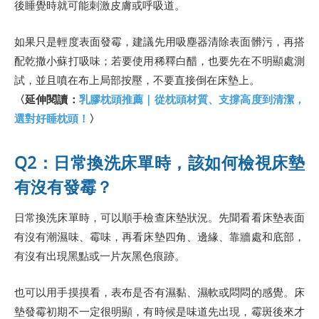
後睡覺時就可能刺激皮膚或呼吸道。
如果只是輕度表面發霉，建議先用吸塵器清除表面髒污，再搭
配乾撒小蘇打吸味；若要使用稀釋白醋，也要先在不明顯處測
試，並且噴在布上局部按壓，不要直接倒在床墊上。
〈延伸閱讀：
乳膠枕頭推薦｜從枕頭材質、支撐高度到清潔，
選對好睡枕頭！
〉
Q2：日常換洗床單時，該如何檢視床墊
有沒有發霉？
日常換洗床單時，可以順手檢查床墊狀況。先聞看看床墊表面
有沒有潮濕味、霉味，再看床墊四角、邊緣、靠牆處和底部，
有沒有出現黑點或一片灰黑色痕跡。
也可以用手摸摸看，表布是否有濕黏、濕軟或悶悶的感覺。床
墊發霉初期不一定很明顯，有時候是味道先出現，霉斑後來才