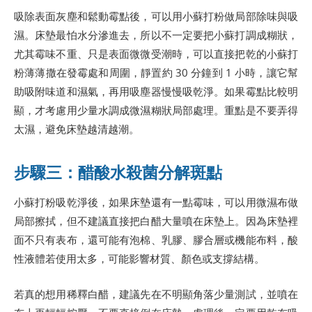
吸除表面灰塵和鬆動霉點後，可以用小蘇打粉做局部除味與吸
濕。床墊最怕水分滲進去，所以不一定要把小蘇打調成糊狀，
尤其霉味不重、只是表面微微受潮時，可以直接把乾的小蘇打
粉薄薄撒在發霉處和周圍，靜置約 30 分鐘到 1 小時，讓它幫
助吸附味道和濕氣，再用吸塵器慢慢吸乾淨。如果霉點比較明
顯，才考慮用少量水調成微濕糊狀局部處理。重點是不要弄得
太濕，避免床墊越清越潮。
步驟三：醋酸水殺菌分解斑點
小蘇打粉吸乾淨後，如果床墊還有一點霉味，可以用微濕布做
局部擦拭，但不建議直接把白醋大量噴在床墊上。因為床墊裡
面不只有表布，還可能有泡棉、乳膠、膠合層或機能布料，酸
性液體若使用太多，可能影響材質、顏色或支撐結構。
若真的想用稀釋白醋，建議先在不明顯角落少量測試，並噴在