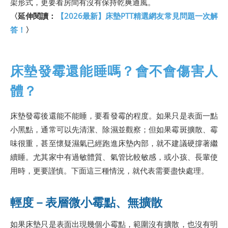
架形式，更要看房間有沒有保持乾爽通風。
〈延伸閱讀：
【2026最新】床墊PTT精選網友常見問題一次解
答！
〉
床墊發霉還能睡嗎？會不會傷害人
體？
床墊發霉後還能不能睡，要看發霉的程度。如果只是表面一點
小黑點，通常可以先清潔、除濕並觀察；但如果霉斑擴散、霉
味很重，甚至懷疑濕氣已經跑進床墊內部，就不建議硬撐著繼
續睡。尤其家中有過敏體質、氣管比較敏感，或小孩、長輩使
用時，更要謹慎。下面這三種情況，就代表需要盡快處理。
輕度－表層微小霉點、無擴散
如果床墊只是表面出現幾個小霉點，範圍沒有擴散，也沒有明