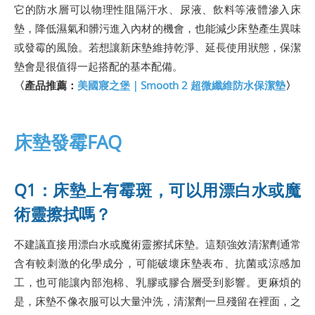
它的防水層可以物理性阻隔汗水、尿液、飲料等液體滲入床
墊，降低濕氣和髒污進入內材的機會，也能減少床墊產生異味
或發霉的風險。若想讓新床墊維持乾淨、延長使用狀態，保潔
墊會是很值得一起搭配的基本配備。
〈產品推薦：
美國寢之堡｜Smooth 2 超微纖維防水保潔墊
〉
床墊發霉FAQ
Q1：床墊上有霉斑，可以用漂白水或魔
術靈擦拭嗎？
不建議直接用漂白水或魔術靈擦拭床墊。這類強效清潔劑通常
含有較刺激的化學成分，可能破壞床墊表布、抗菌或涼感加
工，也可能讓內部泡棉、乳膠或膠合層受到影響。更麻煩的
是，床墊不像衣服可以大量沖洗，清潔劑一旦殘留在裡面，之