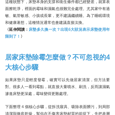
這種狀態下，床墊本身的支撐和衛生條件都已經變差，就算表
面擦乾淨，裡面的霉味和濕氣也很難完全處理。尤其家中有過
敏、氣管敏感、小孩或長輩，更不建議繼續睡。為了睡眠環境
和健康著想，這種情況通常也會建議直接汰換。
〈延伸閱讀：
床墊多久換一次？出現6大狀況表示床墊使用年
限到了！
〉
居家床墊除霉怎麼做？不可忽視的4
大核心步驟
如果床墊只是輕度發霉，確實可以先做居家清潔，但方法要
對。很多人一看到霉點，就直接大量噴水、刷洗，反而讓濕氣
滲進床墊更深處，霉味變得更難處理。
下面整理 4 個核心步驟，從拆洗寢具、吸除表面髒污，到局部
清潔與徹底乾燥，幫你在不傷害床墊材質的前提下，先把表層