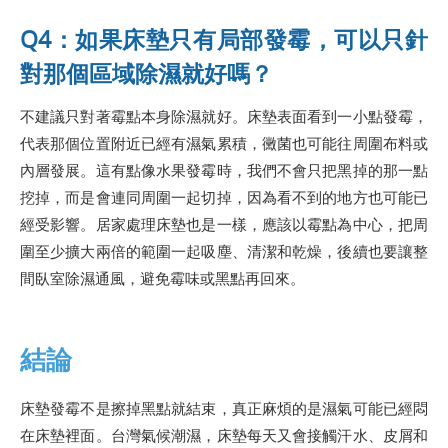
Q4：如果床墊只有局部發霉，可以只針
對那個區域除濕就好嗎？
不建議只對著霉點本身除濕就好。床墊表面看到一小點發霉，
代表那個位置附近已經有濕氣累積，黴菌也可能往周圍布料或
內層發展。這有點像水果發霉時，我們不會只把黑掉的那一點
挖掉，而是會連同周圍一起切掉，因為看不到的地方也可能已
經受影響。居家處理床墊也是一樣，應該以霉點為中心，把周
圍至少擴大兩倍的範圍一起吸塵、清潔和乾燥，後續也要讓整
間臥室除濕通風，避免霉味或黑點再回來。
結論
床墊發霉不是擦掉黑點就結束，真正麻煩的是濕氣可能已經悶
在床墊裡面。台灣氣候潮濕，床墊每天又會接觸汗水、皮屑和