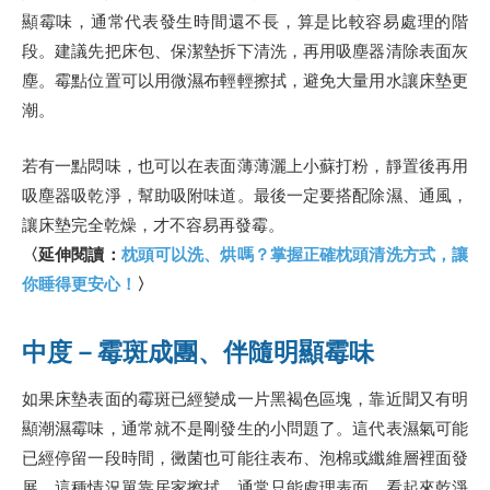
顯霉味，通常代表發生時間還不長，算是比較容易處理的階
段。建議先把床包、保潔墊拆下清洗，再用吸塵器清除表面灰
塵。霉點位置可以用微濕布輕輕擦拭，避免大量用水讓床墊更
潮。
若有一點悶味，也可以在表面薄薄灑上小蘇打粉，靜置後再用
吸塵器吸乾淨，幫助吸附味道。最後一定要搭配除濕、通風，
讓床墊完全乾燥，才不容易再發霉。
〈延伸閱讀：
枕頭可以洗、烘嗎？掌握正確枕頭清洗方式，讓
你睡得更安心！
〉
中度－霉斑成團、伴隨明顯霉味
如果床墊表面的霉斑已經變成一片黑褐色區塊，靠近聞又有明
顯潮濕霉味，通常就不是剛發生的小問題了。這代表濕氣可能
已經停留一段時間，黴菌也可能往表布、泡棉或纖維層裡面發
展。這種情況單靠居家擦拭，通常只能處理表面，看起來乾淨