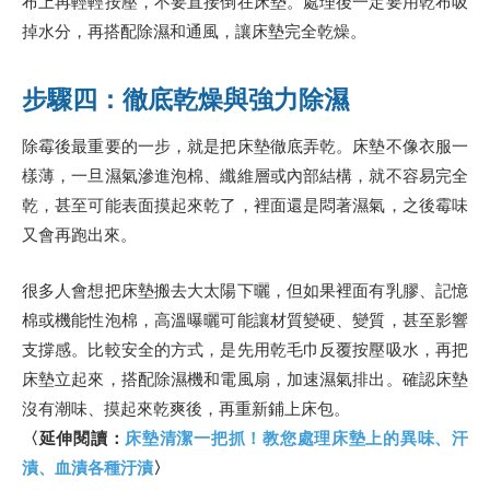
布上再輕輕按壓，不要直接倒在床墊。處理後一定要用乾布吸
掉水分，再搭配除濕和通風，讓床墊完全乾燥。
步驟四：徹底乾燥與強力除濕
除霉後最重要的一步，就是把床墊徹底弄乾。床墊不像衣服一
樣薄，一旦濕氣滲進泡棉、纖維層或內部結構，就不容易完全
乾，甚至可能表面摸起來乾了，裡面還是悶著濕氣，之後霉味
又會再跑出來。
很多人會想把床墊搬去大太陽下曬，但如果裡面有乳膠、記憶
棉或機能性泡棉，高溫曝曬可能讓材質變硬、變質，甚至影響
支撐感。比較安全的方式，是先用乾毛巾反覆按壓吸水，再把
床墊立起來，搭配除濕機和電風扇，加速濕氣排出。確認床墊
沒有潮味、摸起來乾爽後，再重新鋪上床包。
〈延伸閱讀：
床墊清潔一把抓！教您處理床墊上的異味、汗
漬、血漬各種汙漬
〉