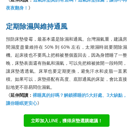
夜夜翻身！
〉
定期除濕與維持通風
預防床墊發霉，最基本還是除濕和通風。台灣濕氣重，建議房
間濕度盡量維持在 50% 到 60% 左右，太潮濕時就要開除濕
機。起床後也不要馬上把棉被整個蓋回去，因為身體睡了一整
晚，床墊表面還有熱氣和濕氣，可以先把棉被掀開一段時間，
讓床墊透透氣。床單也要定期更換，避免汗水和皮脂一直累
積。如果可以，床墊搭配有高度、底部通風的床架，會比直接
貼地更不容易悶住濕氣。
〈延伸閱讀：
裸睡真的好嗎？解鎖裸睡的5大好處、3大缺點，
讓你睡眠更安心
〉
立即加入LINE，獲得床墊選購建議！