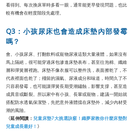
看得到。每次換床單時多看一眼，通常能更早發現問題，也比
較有機會在輕度階段先處理。
Q3：小孩尿床也會造成床墊內部發霉
嗎？
會。小孩尿床、打翻飲料或寵物尿液這類大量液體，如果沒有
馬上隔絕，很可能穿過床包滲進床墊表布，甚至往泡棉、纖維
層和彈簧層裡跑。床墊不像衣服可以整件洗，表面擦乾了，不
代表裡面也乾了；殘留的濕氣、尿液成分和味道，時間久了不
只容易發霉，也可能讓彈簧長期受潮鏽蝕，影響支撐，甚至造
成異音或斷裂。所以家中有小孩、長輩或寵物，建議一開始就
搭配防水透氣保潔墊，先把意外液體擋在床墊外，減少內材受
潮的風險。
〈延伸閱讀：
兒童床墊7大挑選訣竅！織夢家教你什麼床墊對
兒童成長最好！
〉