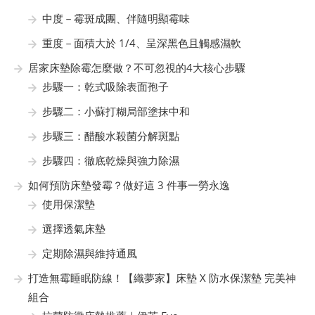
中度－霉斑成團、伴隨明顯霉味
重度－面積大於 1/4、呈深黑色且觸感濕軟
居家床墊除霉怎麼做？不可忽視的4大核心步驟
步驟一：乾式吸除表面孢子
步驟二：小蘇打糊局部塗抹中和
步驟三：醋酸水殺菌分解斑點
步驟四：徹底乾燥與強力除濕
如何預防床墊發霉？做好這 3 件事一勞永逸
使用保潔墊
選擇透氣床墊
定期除濕與維持通風
打造無霉睡眠防線！【織夢家】床墊 X 防水保潔墊 完美神
組合