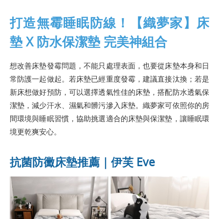
打造無霉睡眠防線！【織夢家】床
墊 X 防水保潔墊 完美神組合
想改善床墊發霉問題，不能只處理表面，也要從床墊本身和日
常防護一起做起。若床墊已經重度發霉，建議直接汰換；若是
新床想做好預防，可以選擇透氣性佳的床墊，搭配防水透氣保
潔墊，減少汗水、濕氣和髒污滲入床墊。織夢家可依照你的房
間環境與睡眠習慣，協助挑選適合的床墊與保潔墊，讓睡眠環
境更乾爽安心。
抗菌防黴床墊推薦｜伊芙 Eve