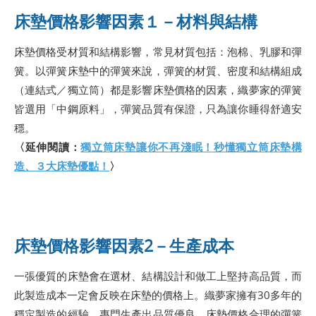
床墊價格影響因素１－材料與結構
床墊價格受材質和結構影響，常見材質包括：泡棉、乳膠和彈
簧。以彈簧床墊中的彈簧來說，彈簧的材質、密度和結構組成
（連結式／獨立筒）都是影響床墊價格的因素，織夢家的彈簧
皆選用「中鋼原料」，彈簧品質有保證，只為讓你睡得舒適安
穩。
〈延伸閱讀：
獨立筒床墊讓你不再淺眠！秒懂獨立筒床墊構
造、３大床墊優點！
〉
床墊價格影響因素2－生產成本
一張優質的床墊會在選材、結構設計和做工上堅持高品質，而
此製造成本一定會反映在床墊的價格上。織夢家擁有30多年的
穩定製造的經驗，專門生產出品質優良、床墊價格合理的彈簧