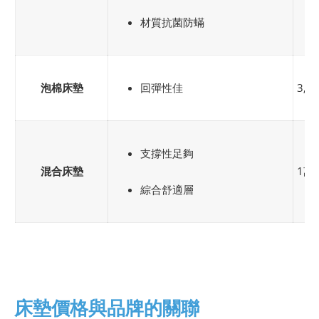
材質抗菌防蟎
泡棉床墊
回彈性佳
3,0
支撐性足夠
混合床墊
1萬
綜合舒適層
床墊價格與品牌的關聯