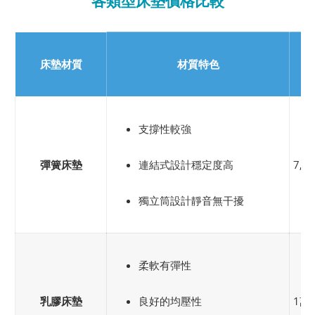
各類型床墊價格比較
床墊材質
材質特色
支撐性較強
彈簧床墊
連結式設計穩定度高
7,0
獨立筒設計靜音無干擾
柔軟有彈性
乳膠床墊
良好的均壓性
1萬