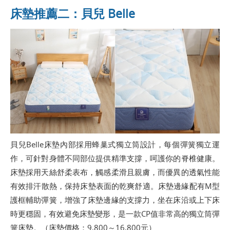
床墊推薦二：貝兒 Belle
貝兒Belle床墊內部採用蜂巢式獨立筒設計，每個彈簧獨立運
作，可針對身體不同部位提供精準支撐，呵護你的脊椎健康。
床墊採用天絲舒柔表布，觸感柔滑且親膚，而優異的透氣性能
有效排汗散熱，保持床墊表面的乾爽舒適。床墊邊緣配有M型
護框輔助彈簧，增強了床墊邊緣的支撐力，坐在床沿或上下床
時更穩固，有效避免床墊變形，是一款CP值非常高的獨立筒彈
簧床墊。（床墊價格：9,800～16,800元）