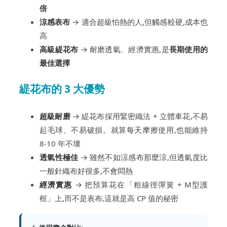
倍
涼感表布
→ 適合超級怕熱的人,但觸感較硬,成本也
高
高級緹花布
→ 耐磨透氣、經濟實惠,是
長期使用的
最佳選擇
緹花布的 3 大優勢
超級耐磨
→ 緹花布採用緊密織法 + 立體車花,不易
起毛球、不易破損。就算每天摩擦使用,也能維持
8-10 年不壞
透氣性極佳
→ 雖然不如涼感布那麼涼,但透氣度比
一般針織布好很多,不會悶熱
經濟實惠
→ 把預算花在「粗線徑彈簧 + M型護
框」上,而不是表布,這就是高 CP 值的秘密