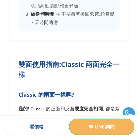
枕頭高度,讓頸椎更舒適
給身體時間
→ 不要急著換回舊床,給身體
7 天時間適應
雙面使用指南:Classic 兩面完全一
樣
Classic 的兩面一樣嗎?
是的!
Classic 的正面和反面
硬度完全相同
, 都是紮
實硬挺的睡感。(這跟 Belle 的正反面不同硬度不
一樣)
看價格
💬 LINE 詢問