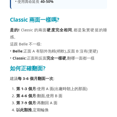
• 使用壽命延長
40-50%
Classic 兩面一樣嗎?
是的!
Classic 的兩面
硬度完全相同
,都是紮實硬挺的睡
感。
這跟 Belle 不一樣:
•
Belle
:正面 A 有額外泡棉(稍軟),反面 B 沒有(更硬)
•
Classic
:正面和反面
完全一樣硬
,翻哪一面都一樣
如何正確翻面?
建議
每 3-6 個月翻面一次
:
第 1-3 個月
:使用 A 面(出廠時朝上的那面)
第 4-6 個月
:翻面,使用 B 面
第 7-9 個月
:再翻回 A 面
以此類推
,定期輪換