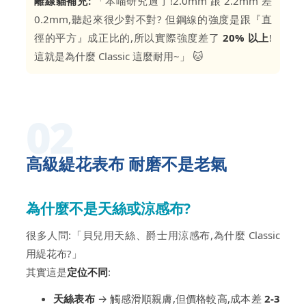
離線貓補充:
「本喵研究過了!2.0mm 跟 2.2mm 差
0.2mm,聽起來很少對不對? 但鋼線的強度是跟『直
徑的平方』成正比的,所以實際強度差了
20% 以上
!
這就是為什麼 Classic 這麼耐用~」 🐱
02
高級緹花表布 耐磨不是老氣
為什麼不是天絲或涼感布?
很多人問:「貝兒用天絲、爵士用涼感布,為什麼 Classic
用緹花布?」
其實這是
定位不同
:
天絲表布
→ 觸感滑順親膚,但價格較高,成本差
2-3