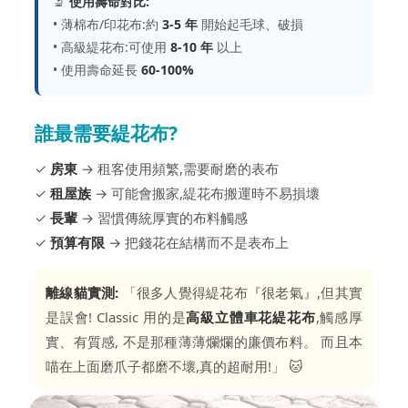
🔬
使用壽命對比:
• 薄棉布/印花布:約
3-5 年
開始起毛球、破損
• 高級緹花布:可使用
8-10 年
以上
• 使用壽命延長
60-100%
誰最需要緹花布?
✓
房東
→ 租客使用頻繁,需要耐磨的表布
✓
租屋族
→ 可能會搬家,緹花布搬運時不易損壞
✓
長輩
→ 習慣傳統厚實的布料觸感
✓
預算有限
→ 把錢花在結構而不是表布上
離線貓實測:
「很多人覺得緹花布『很老氣』,但其實
是誤會! Classic 用的是
高級立體車花緹花布
,觸感厚
實、有質感, 不是那種薄薄爛爛的廉價布料。 而且本
喵在上面磨爪子都磨不壞,真的超耐用!」 🐱