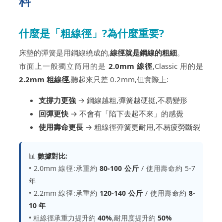
料
什麼是「粗線徑」?為什麼重要?
床墊的彈簧是用鋼線繞成的,
線徑就是鋼線的粗細
。
市面上一般獨立筒用的是
2.0mm 線徑
,Classic 用的是
2.2mm 粗線徑
,聽起來只差 0.2mm,但實際上:
支撐力更強
→ 鋼線越粗,彈簧越硬挺,不易變形
回彈更快
→ 不會有「陷下去起不來」的感覺
使用壽命更長
→ 粗線徑彈簧更耐用,不易疲勞斷裂
📊
數據對比:
• 2.0mm 線徑:承重約
80-100 公斤
/ 使用壽命約 5-7
年
• 2.2mm 線徑:承重約
120-140 公斤
/ 使用壽命約
8-
10 年
• 粗線徑承重力提升約
40%
,耐用度提升約
50%