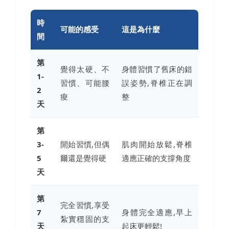
時
可能的感受
這是為什麼
間
第
覺得太硬、不
身體習慣了舊床的錯
1-
習慣、可能腰
誤姿勢,脊椎正在調
2
痠
整
天
第
3-
開始習慣,但偶
肌肉開始放鬆,脊椎
5
爾還是覺得硬
適應正確的支撐角度
天
第
完全習慣,享受
7
身體完全適應,早上
紮實穩固的支
天
起床更輕鬆!