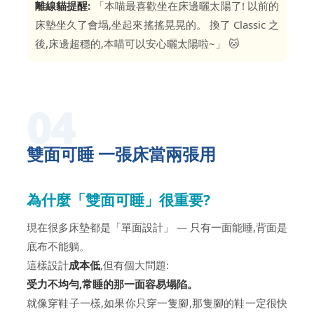
離線貓提醒:
「本喵最喜歡坐在床邊曬太陽了! 以前的
床墊坐久了會塌,坐起來搖搖晃晃的。 換了 Classic 之
後,床邊超穩的,本喵可以安心曬太陽啦~」 🐱
04
雙面可睡 一張床當兩張用
為什麼「雙面可睡」很重要?
現在很多床墊都是「單面設計」 — 只有一面能睡,背面是
底布不能躺。
這樣設計
成本低
,但有個大問題:
受力不均勻,常睡的那一面容易塌陷。
就像穿鞋子一樣,如果你只穿一隻腳,那隻腳的鞋一定很快