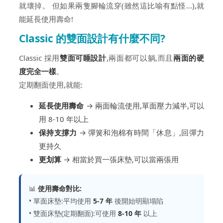
就壞掉。 但如果兩隻腳輪流穿(雖然這比喻有點怪...),就
能延長使用壽命!
Classic 的雙面設計有什麼不同?
Classic 採用
雙面可睡設計
,兩面都可以躺,而且
兩面的硬
度完全一樣
。
定期翻面使用,就能:
延長使用壽命
→ 兩面輪流使用,單面壓力減半,可以
用 8-10 年以上
保持支撐力
→ 彈簧和泡棉有時間「休息」,回彈力
更持久
更划算
→ 相當於買一張床墊,可以當兩張用
📊
使用壽命對比:
• 單面床墊:平均使用
5-7 年
後開始明顯塌陷
• 雙面床墊(定期翻面):可使用
8-10 年
以上