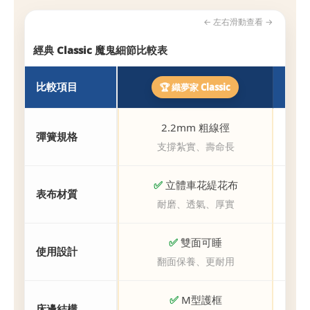
← 左右滑動查看 →
經典 Classic 魔鬼細節比較表
比較項目
🏆 織夢家 Classic
2.2mm 粗線徑
彈簧規格
支撐紮實、壽命長
✅
立體車花緹花布
表布材質
耐磨、透氣、厚實
✅
雙面可睡
使用設計
翻面保養、更耐用
✅
M型護框
床邊結構