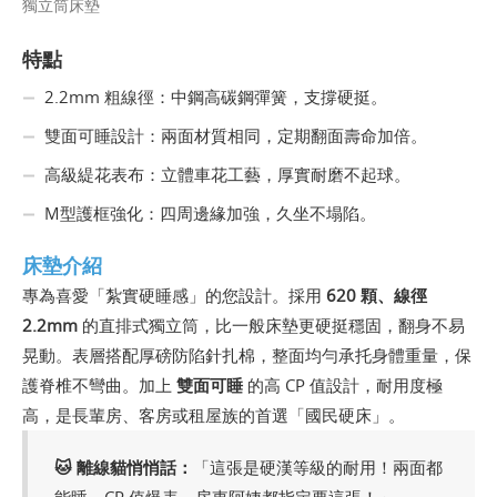
獨立筒床墊
特點
2.2mm 粗線徑：中鋼高碳鋼彈簧，支撐硬挺。
雙面可睡設計：兩面材質相同，定期翻面壽命加倍。
高級緹花表布：立體車花工藝，厚實耐磨不起球。
M型護框強化：四周邊緣加強，久坐不塌陷。
床墊介紹
專為喜愛「紮實硬睡感」的您設計。採用
620 顆、線徑
2.2mm
的直排式獨立筒，比一般床墊更硬挺穩固，翻身不易
晃動。表層搭配厚磅防陷針扎棉，整面均勻承托身體重量，保
護脊椎不彎曲。加上
雙面可睡
的高 CP 值設計，耐用度極
高，是長輩房、客房或租屋族的首選「國民硬床」。
🐱 離線貓悄悄話：
「這張是硬漢等級的耐用！兩面都
能睡，CP 值爆表，房東阿姨都指定要這張！」