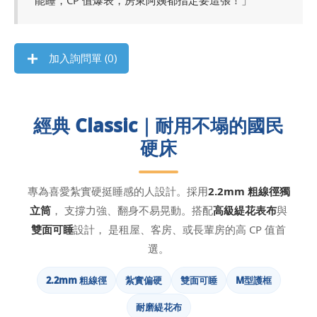
加入詢問單 (
0
)
經典 Classic｜耐用不塌的國民
硬床
專為喜愛紮實硬挺睡感的人設計。採用
2.2mm 粗線徑獨
立筒
， 支撐力強、翻身不易晃動。搭配
高級緹花表布
與
雙面可睡
設計， 是租屋、客房、或長輩房的高 CP 值首
選。
2.2mm 粗線徑
紮實偏硬
雙面可睡
M型護框
耐磨緹花布