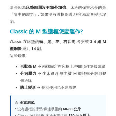
這是因為
床墊四周沒有額外加強
。床邊的彈簧承受的是
「集中的壓力」, 如果沒有護框保護,很容易就會變形塌
陷。
Classic 的 M 型護框怎麼運作?
Classic 在床墊的
頭、尾、左、右四周
,各安裝
3-4 組 M
型鋼條
,總共
14 組
。
這些鋼條:
形狀像 M
→ 兩端固定在床框上,中間頂住邊緣彈簧
分散壓力
→ 坐床邊時,壓力被 M 型護框分散到整
個邊緣
防止變形
→ 長期使用也不易塌陷
💪
承重測試:
• 沒有護框的床墊:床邊承重約
60-80 公斤
• Classic M型護框:床邊承重可達
120 公斤以上