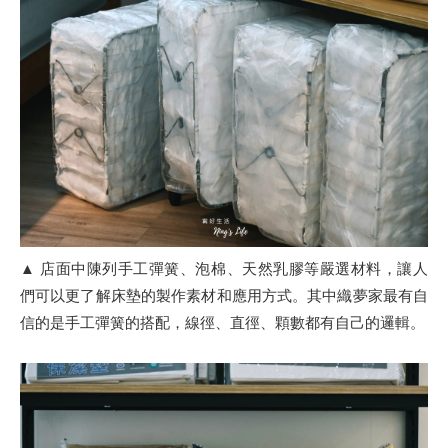
▲ 店面中陳列手工彈簧、泡棉、天然乳膠等嚴選材料，讓人
們可以更了解床墊的製作素材和應用方式。其中織夢家最有自
信的是手工彈簧的搭配，線徑、直徑、顆數都有自己的邏輯。