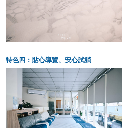
特色四：貼心導覽、安心試躺