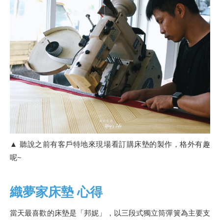
▲ 聽說之前有客戶特地來現場看訂購床墊的製作，格外有趣
呢~
織夢家床墊 心得
當天最喜歡的床墊是「邦妮」，以三段式獨立筒彈簧為主要支