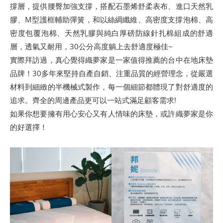
撐層，提供腰臀加強支撐，搭配石墨烯舒柔表布、進口天然乳
膠、M型護框輔助彈簧，和以絲綢纖維、高密度支撐泡棉、高
密度包覆泡棉、天然乳膠與純白厚磅防線針扎棉組成的舒適
層，透氣又耐用，30公分高度躺上去舒適度極佳~
實際拜訪過，真心覺得織夢家是一家值得推薦的台中在地床墊
品牌！30多年來堅持自產自銷、注重品質的經營理念，從嚴選
材料到細緻的半機械式製作，每一個細節都體現了對舒適度的
追求。齊全的周邊產品更可以一站式滿足顧客需求!
如果你想要擁有用心安心又有人情味的床墊，或許織夢家是你
的好選擇！