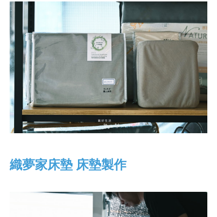
織夢家床墊 床墊製作