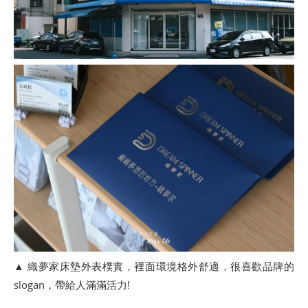
▲ 織夢家床墊外表樸實，裡面環境格外舒適，很喜歡品牌的
slogan，帶給人滿滿活力!